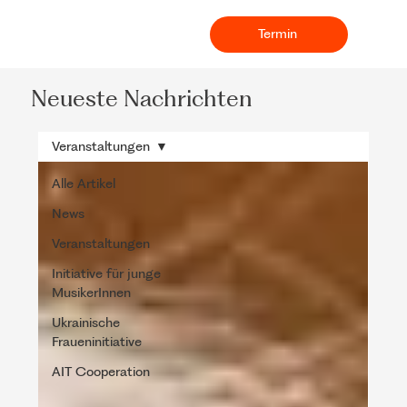
Termin
Neueste Nachrichten
Veranstaltungen
Alle Artikel
News
Veranstaltungen
Initiative für junge
MusikerInnen
Ukrainische
Fraueninitiative
AIT Cooperation