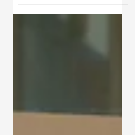
Arbeitsmarkt mit Potenzial:
Ukrainische Fachfrauen
zwischen Qualifikation und
Integration: Qualifiziert –
und trotzdem unsichtbar
Am 1. Juni 2026 lud das Safavi Impact Institute
gemeinsam mit der Wirtschaftskammer Wien zu
einer Fachkonferenz, die eine unbequeme Frage
ins Zentrum rückte: Warum arbeiten
hochqualifizierte ukrainische Frauen in Österreich
so selten in den Berufen, für die sie ausgebildet
wurden? Fast die Hälfte der ukrainischen Frauen,
die das Safavi Impact Institute begleitet, ist heute
erwerbstätig. Das klingt zunächst nach einem