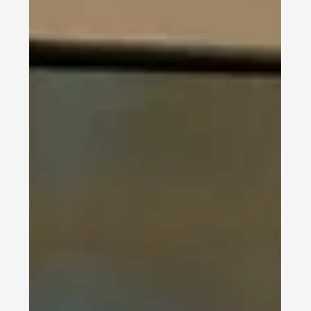
Integrationserfolg. Doch ein genauerer Blick
offenbart ein