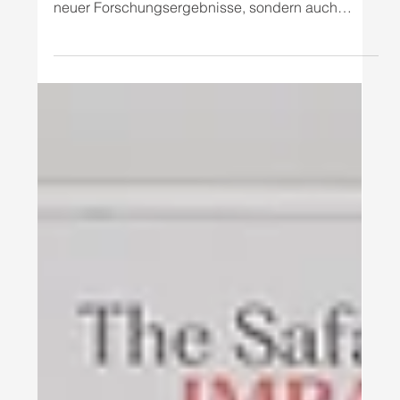
Potenzial": Ambassador
Melanne Verveer gratuliert
dem Safavi Impact Institute
Die Fachkonferenz „Arbeitsmarkt mit Potenzial"
vom 1. Juni 2026 war nicht nur eine Präsentation
neuer Forschungsergebnisse, sondern auch
Anlass, drei Jahre Arbeit des Safavi Impact
Institute in Wien zu feiern. Seit 2023 begleitet das
Institut hochqualifizierte ukrainische Frauen auf
ihrem Weg in den österreichischen Arbeitsmarkt:
mit Sprachförderung, Karriereberatung, Mentoring
und psychologischer Unterstützung. Zu diesem
Anlass übermittelte Ambassador Melanne Verveer,
Direkt