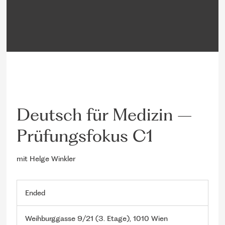
Deutsch für Medizin –
Prüfungsfokus C1
mit Helge Winkler
Ended
E
n
d
Weihburggasse 9/21 (3. Etage), 1010 Wien
e